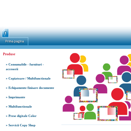
Produse
» Consumabile - furnituri -
accesorii
» Copiatoare / Multifunctionale
» Echipamente finisare documente
» Imprimante
» Multifunctionale
» Prese digitale Color
» Servicii Copy Shop