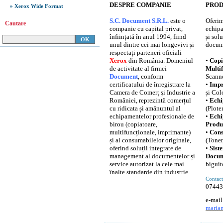
DESPRE COMPANIE
PROD
» Xerox Wide Format
S.C. Document S.R.L.
este o
Oferi
Cautare
companie cu capital privat,
echip
înființată în anul 1994, fiind
și sol
unul dintre cei mai longevivi și
docum
respectați parteneri oficiali
Xerox
din România. Domeniul
•
Copi
de activitate al firmei
Multi
Document
, conform
Scanne
certificatului de înregistrare la
•
Impr
Camera de Comerț și Industrie a
și Col
României, reprezintă comerțul
•
Echi
cu ridicata și amănuntul al
(Plote
echipamentelor profesionale de
•
Echi
birou (copiatoare,
Produ
multifuncționale, imprimante)
•
Cons
și al consumabilelor originale,
(Toner,
oferind soluții integrate de
•
Sist
management al documentelor și
Docum
service autorizat la cele mai
biguit
înalte standarde din industrie.
Contact
0744
e-mail
maria