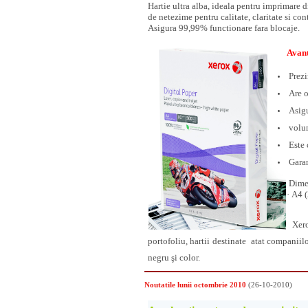
Hartie ultra alba, ideala pentru imprimare d
de netezime pentru calitate, claritate si cont
Asigura 99,99% functionare fara blocaje.
Avan
Prezi
Are o
Asigu
volu
Este 
Garan
Dimen
· A4 
Xero
portofoliu, hartii destinate atat companiil
negru şi color.
Noutatile lunii octombrie 2010
(26-10-2010)