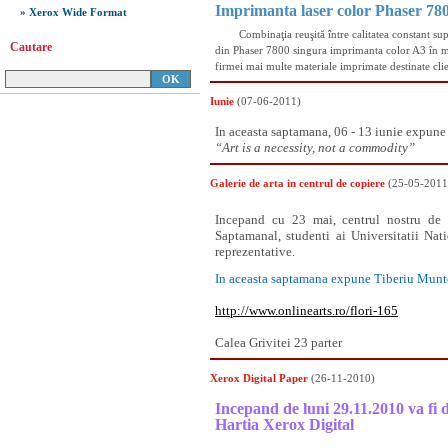
Imprimanta laser color Phaser 78
» Xerox Wide Format
Combinaţia reuşită între calitatea constant superi
Cautare
din Phaser 7800 singura imprimanta color A3 în mas
firmei mai multe materiale imprimate destinate cli
Iunie
(07-06-2011)
In aceasta saptamana, 06 - 13 iunie expune
“Art is a necessity, not a commodity”
Galerie de arta in centrul de copiere
(25-05-2011
Incepand cu 23 mai, centrul nostru de pr
Saptamanal, studenti ai Universitatii Nat
reprezentative.
In aceasta saptamana expune Tiberiu Munt
http://www.onlinearts.ro/flori-165
Calea Grivitei 23 parter
Xerox Digital Paper
(26-11-2010)
Incepand de luni 29.11.2010 va fi 
Hartia
Xerox Digital