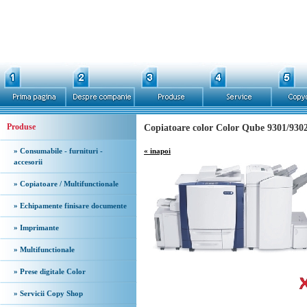
Produse
Copiatoare color Color Qube 9301/930
» Consumabile - furnituri -
« inapoi
accesorii
» Copiatoare / Multifunctionale
» Echipamente finisare documente
» Imprimante
» Multifunctionale
» Prese digitale Color
» Servicii Copy Shop