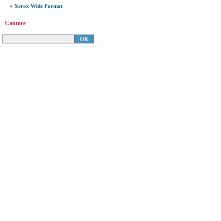
» Xerox Wide Format
Cautare
Copyright 2008
Document.ro