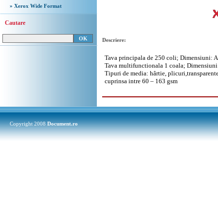
» Xerox Wide Format
Cautare
Descriere:
Tava principala de 250 coli; Dimensiuni: 
Tava multifunctionala
1 coala; Dimensiun
Tipuri de media: hârtie, plicuri,
transparente
cuprinsa intre
60 – 163 gsm
Copyright 2008
Document.ro