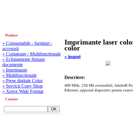
Produse
Imprimante laser colo
» Consumabile - furnituri -
color
accesorii
» Copiatoare / Multifunctionale
« inapoi
» Echipamente finisare
documente
» Imprimante
» Multifunctionale
Descriere:
» Prese digitale Color
400 MHz; 256 Mb extensibili; Adobe
R
Po
» Servicii Copy Shop
Ethernet, opţional dispozitiv pentru conect
» Xerox Wide Format
Cautare