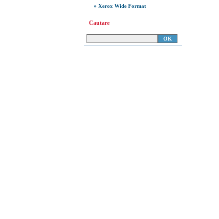
» Xerox Wide Format
Cautare
Copyright 2008
Document.ro