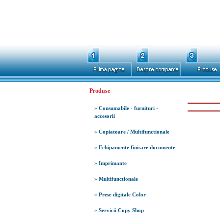
Produse
» Consumabile - furnituri -
accesorii
» Copiatoare / Multifunctionale
» Echipamente finisare documente
» Imprimante
» Multifunctionale
» Prese digitale Color
» Servicii Copy Shop