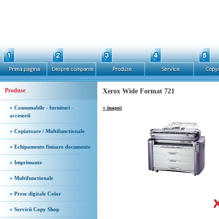
Produse
Xerox Wide Format 721
» Consumabile - furnituri -
« inapoi
accesorii
» Copiatoare / Multifunctionale
» Echipamente finisare documente
» Imprimante
» Multifunctionale
» Prese digitale Color
» Servicii Copy Shop