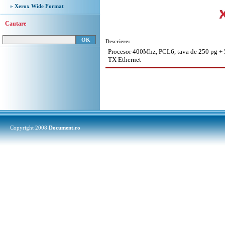
» Xerox Wide Format
Cautare
Descriere:
Procesor 400Mhz, PCL6, tava de 250 pg + 5
TX Ethernet
Copyright 2008
Document.ro