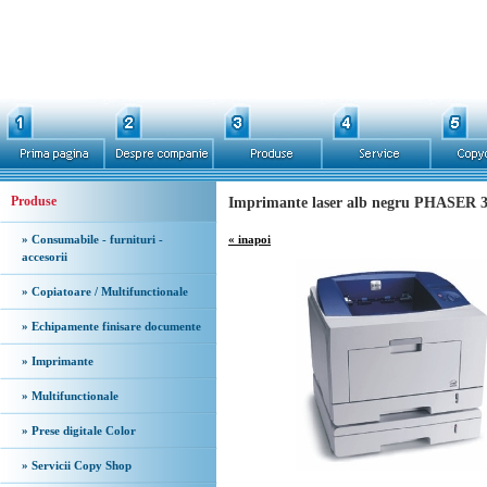
Produse
Imprimante laser alb negru PHASER 3
» Consumabile - furnituri -
« inapoi
accesorii
» Copiatoare / Multifunctionale
» Echipamente finisare documente
» Imprimante
» Multifunctionale
» Prese digitale Color
» Servicii Copy Shop