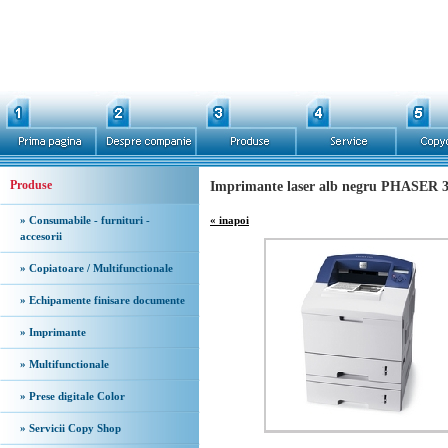
Produse
Imprimante laser alb negru PHASER 3
» Consumabile - furnituri -
« inapoi
accesorii
» Copiatoare / Multifunctionale
» Echipamente finisare documente
» Imprimante
» Multifunctionale
» Prese digitale Color
» Servicii Copy Shop