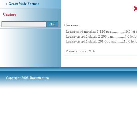
» Xerox Wide Format
Cautare
Descriere:
Legare spiră metalica 2-120 pag..............10,0 lei 
Legare cu spiră plastic 2-200 pag.............7,0 lei b
Legare cu spiră plastic 201-500 pag........15,0 lei 
Prețuri cu t.v.a. 21%
Copyright 2008
Document.ro